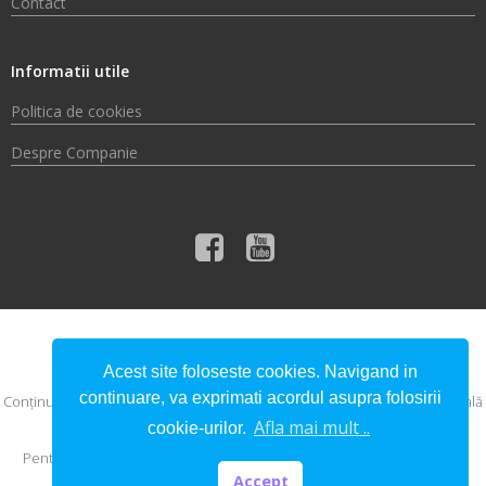
Contact
Informatii utile
Politica de cookies
Despre Companie
© 2026 Compania de Apă Someș S.A.
Acest site foloseste cookies. Navigand in
continuare, va exprimati acordul asupra folosirii
Conţinutul acestui material nu reprezintă în mod obligatoriu poziţia oficială
a Uniunii Europene sau a Guvernului României.
Afla mai mult ..
cookie-urilor.
Pentru informaţii detaliate despre celelalte programe cofinanţate de
Uniunea Europeană, vă invităm să vizitaţi
www.fonduri-ue.ro
Accept