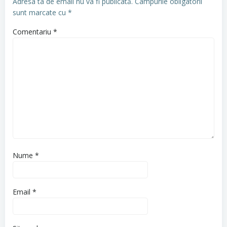
Adresa ta de email nu va fi publicată.
Câmpurile obligatorii
sunt marcate cu
*
Comentariu
*
Nume
*
Email
*