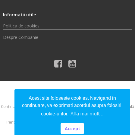
Informatii utile
Politica de cookies
Despre Companie
© 2026 Compania de Apă Someș S.A.
Acest site foloseste cookies. Navigand in
continuare, va exprimati acordul asupra folosirii
Conţinutul acestui material nu reprezintă în mod obligatoriu poziţia oficială
a Uniunii Europene sau a Guvernului României.
Afla mai mult ..
cookie-urilor.
Pentru informaţii detaliate despre celelalte programe cofinanţate de
Uniunea Europeană, vă invităm să vizitaţi
www.fonduri-ue.ro
Accept
RO