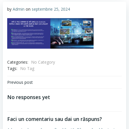
by
Admin
on
septembrie 25, 2024
Categories:
No Category
Tags:
No Tag
Navigare
Previous post
în
No responses yet
articole
Faci un comentariu sau dai un răspuns?