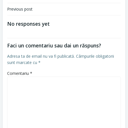
Navigare
Previous post
în
No responses yet
articole
Faci un comentariu sau dai un răspuns?
Adresa ta de email nu va fi publicată.
Câmpurile obligatorii
sunt marcate cu
*
Comentariu
*