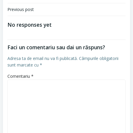
Navigare
Previous post
în
No responses yet
articole
Faci un comentariu sau dai un răspuns?
Adresa ta de email nu va fi publicată.
Câmpurile obligatorii
sunt marcate cu
*
Comentariu
*