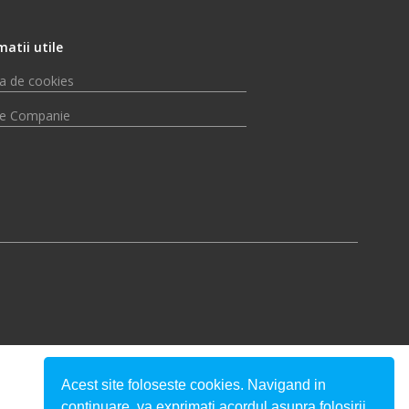
matii utile
ca de cookies
e Companie
Acest site foloseste cookies. Navigand in
continuare, va exprimati acordul asupra folosirii