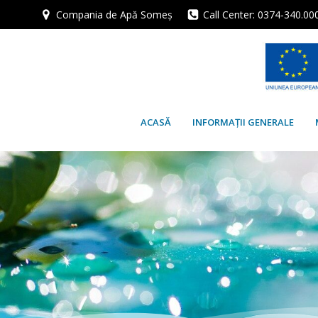
Skip
Compania de Apă Someș
Call Center: 0374-340.00
to
content
ACASĂ
INFORMAȚII GENERALE