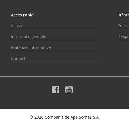
Acces rapid
Infor
Acasa
Politi
Informatii generale
Despr
Materiale informative
Contact
© 2026 Compania de Apă Someș S.A.