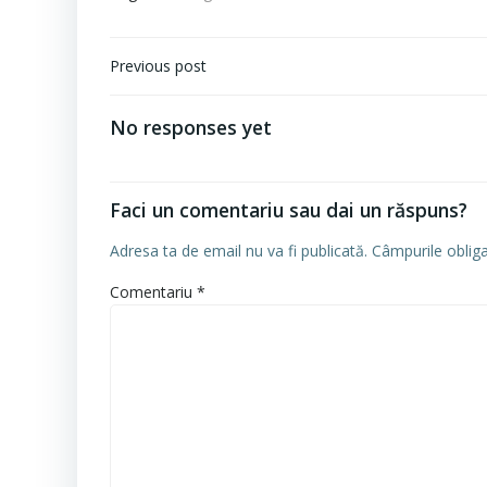
Navigare
Previous post
în
articole
No responses yet
Faci un comentariu sau dai un răspuns?
Adresa ta de email nu va fi publicată.
Câmpurile oblig
Comentariu
*