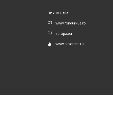
Linkuri utile:
www.fonduri-ue.ro
europa.eu
www.casomes.ro